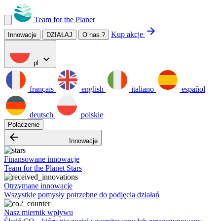
Team for the Planet
arrow_forward
Kup akcje
Innowacje
DZIAŁAJ
O nas ?
expand_more
pl
français
english
italiano
español
deutsch
polskie
Połączenie
arrow_backward
Innowacje
Finansowane innowacje
Team for the Planet Stars
Otrzymane innowacje
Wszystkie pomysły potrzebne do podjęcia działań
Nasz miernik wpływu