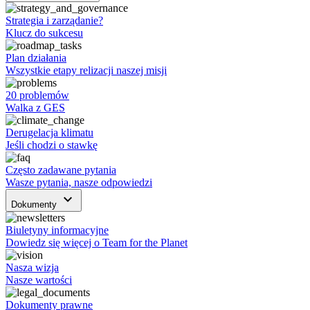
Strategia i zarządanie?
Klucz do sukcesu
Plan działania
Wszystkie etapy relizacji naszej misji
20 problemów
Walka z GES
Derugelacja klimatu
Jeśli chodzi o stawkę
Często zadawane pytania
Wasze pytania, nasze odpowiedzi
keyboard_arrow_down
Dokumenty
Biuletyny informacyjne
Dowiedz się więcej o Team for the Planet
Nasza wizja
Nasze wartości
Dokumenty prawne