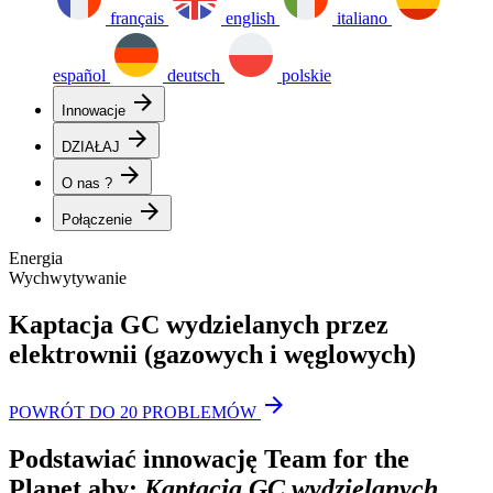
français
english
italiano
español
deutsch
polskie
arrow_forward
Innowacje
arrow_forward
DZIAŁAJ
arrow_forward
O nas ?
arrow_forward
Połączenie
Energia
Wychwytywanie
Kaptacja GC wydzielanych przez
elektrownii (gazowych i węglowych)
arrow_forward
POWRÓT DO 20 PROBLEMÓW
Podstawiać innowację Team for the
Planet aby:
Kaptacja GC wydzielanych