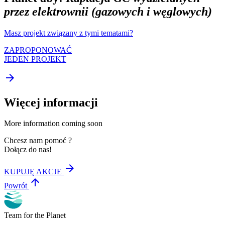
przez elektrownii (gazowych i węglowych)
Masz projekt związany z tymi tematami?
ZAPROPONOWAĆ
JEDEN PROJEKT
arrow_forward
Więcej informacji
More information coming soon
Chcesz nam pomoć ?
Dołącz do nas!
arrow_forward
KUPUJĘ AKCJE
arrow_upward
Powrót
Team for the Planet