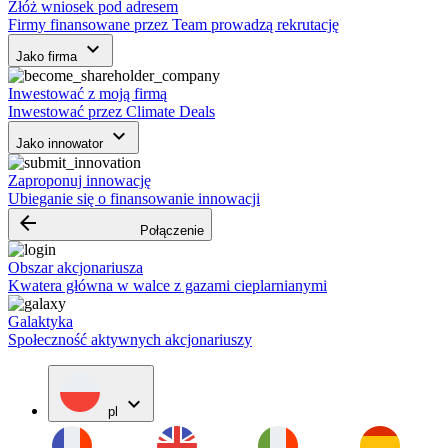
Złóż wniosek pod adresem
Firmy finansowane przez Team prowadzą rekrutację
keyboard_arrow_down
Jako firma
Inwestować z moją firmą
Inwestować przez Climate Deals
keyboard_arrow_down
Jako innowator
Zaproponuj innowację
Ubieganie się o finansowanie innowacji
arrow_backward
Połączenie
Obszar akcjonariusza
Kwatera główna w walce z gazami cieplarnianymi
Galaktyka
Społeczność aktywnych akcjonariuszy
expand_more
pl