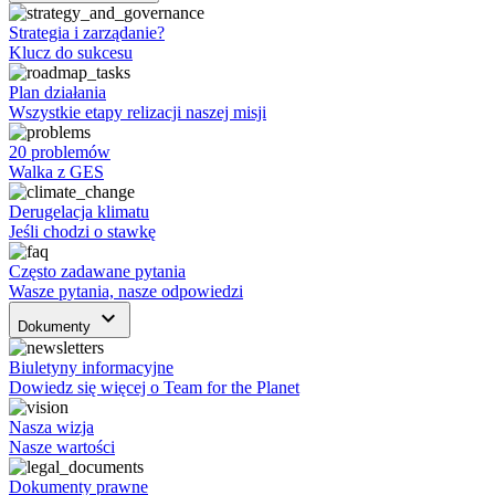
Strategia i zarządanie?
Klucz do sukcesu
Plan działania
Wszystkie etapy relizacji naszej misji
20 problemów
Walka z GES
Derugelacja klimatu
Jeśli chodzi o stawkę
Często zadawane pytania
Wasze pytania, nasze odpowiedzi
keyboard_arrow_down
Dokumenty
Biuletyny informacyjne
Dowiedz się więcej o Team for the Planet
Nasza wizja
Nasze wartości
Dokumenty prawne