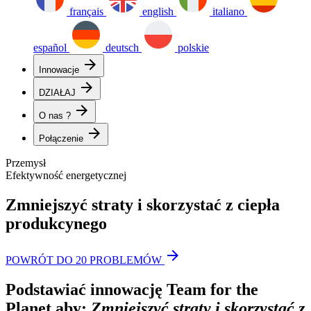
français
english
italiano
español
deutsch
polskie
arrow_forward
Innowacje
arrow_forward
DZIAŁAJ
arrow_forward
O nas ?
arrow_forward
Połączenie
Przemysł
Efektywność energetycznej
Zmniejszyć straty i skorzystać z ciepła
produkcynego
arrow_forward
POWRÓT DO 20 PROBLEMÓW
Podstawiać innowację Team for the
Planet aby:
Zmniejszyć straty i skorzystać z