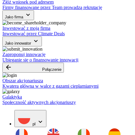
Złóż wniosek pod adresem
Firmy finansowane przez Team prowadzą rekrutację
keyboard_arrow_down
Jako firma
Inwestować z moją firmą
Inwestować przez Climate Deals
keyboard_arrow_down
Jako innowator
Zaproponuj innowację
Ubieganie się o finansowanie innowacji
arrow_backward
Połączenie
Obszar akcjonariusza
Kwatera główna w walce z gazami cieplarnianymi
Galaktyka
Społeczność aktywnych akcjonariuszy
expand_more
pl