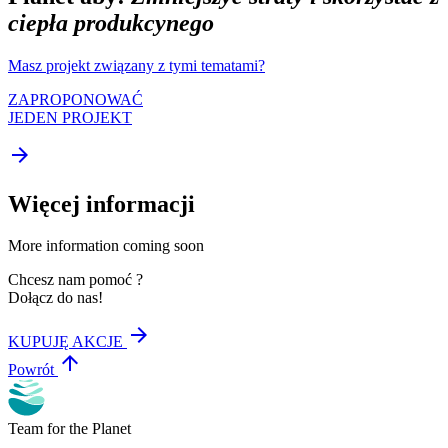
ciepła produkcynego
Masz projekt związany z tymi tematami?
ZAPROPONOWAĆ
JEDEN PROJEKT
arrow_forward
Więcej informacji
More information coming soon
Chcesz nam pomoć ?
Dołącz do nas!
arrow_forward
KUPUJĘ AKCJE
arrow_upward
Powrót
Team for the Planet