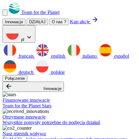
Team for the Planet
arrow_forward
Kup akcje
Innowacje
DZIAŁAJ
O nas ?
expand_more
pl
français
english
italiano
español
deutsch
polskie
Połączenie
arrow_backward
Innowacje
Finansowane innowacje
Team for the Planet Stars
Otrzymane innowacje
Wszystkie pomysły potrzebne do podjęcia działań
Nasz miernik wpływu