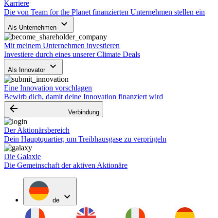
Karriere
Die von Team for the Planet finanzierten Unternehmen stellen ein
keyboard_arrow_down
Als Unternehmen
Mit meinem Unternehmen investieren
Investiere durch eines unserer Climate Deals
keyboard_arrow_down
Als Innovator
Eine Innovation vorschlagen
Bewirb dich, damit deine Innovation finanziert wird
arrow_backward
Verbindung
Der Aktionärsbereich
Dein Hauptquartier, um Treibhausgase zu verprügeln
Die Galaxie
Die Gemeinschaft der aktiven Aktionäre
expand_more
de