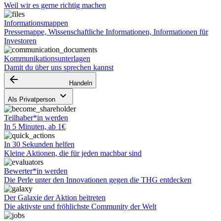
Weil wir es gerne richtig machen
Informationsmappen
Pressemappe, Wissenschaftliche Informationen, Informationen für
Investoren
Kommunikationsunterlagen
Damit du über uns sprechen kannst
arrow_backward
Handeln
keyboard_arrow_down
Als Privatperson
Teilhaber*in werden
In 5 Minuten, ab 1€
In 30 Sekunden helfen
Kleine Aktionen, die für jeden machbar sind
Bewerter*in werden
Die Perle unter den Innovationen gegen die THG entdecken
Der Galaxie der Aktion beitreten
Die aktivste und fröhlichste Community der Welt