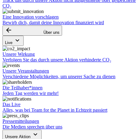
Track das durch unsere Aktion nicht ausgestoßene oder gespeicherte
CO₂
Eine Innovation vorschlagen
Bewirb dich, damit deine Innovation finanziert wird
arrow_backward
Über uns
keyboard_arrow_down
Live
Unsere Wirkung
Verfolgen Sie das durch unsere Aktion verhinderte CO₂
Unsere Veranstaltungen
Verschiedene Möglichkeiten, um unserer Sache zu dienen
Die Teilhaber*innen
Jeden Tag werden wir mehr!
Das Live
Alles, was bei Team for the Planet in Echtzeit passiert
Pressemitteilungen
Die Medien sprechen über uns
keyboard_arrow_down
Unsere Aktion