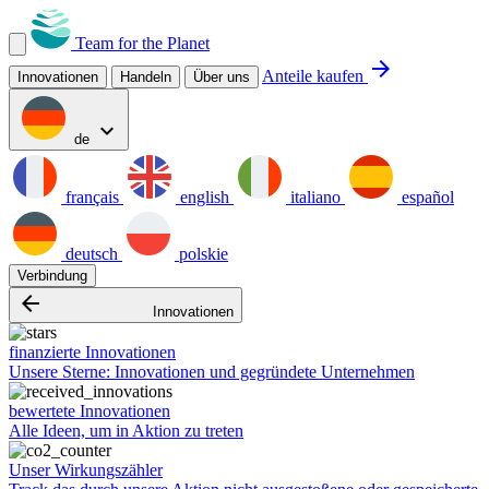
Team for the Planet
arrow_forward
Anteile kaufen
Innovationen
Handeln
Über uns
expand_more
de
français
english
italiano
español
deutsch
polskie
Verbindung
arrow_backward
Innovationen
finanzierte Innovationen
Unsere Sterne: Innovationen und gegründete Unternehmen
bewertete Innovationen
Alle Ideen, um in Aktion zu treten
Unser Wirkungszähler