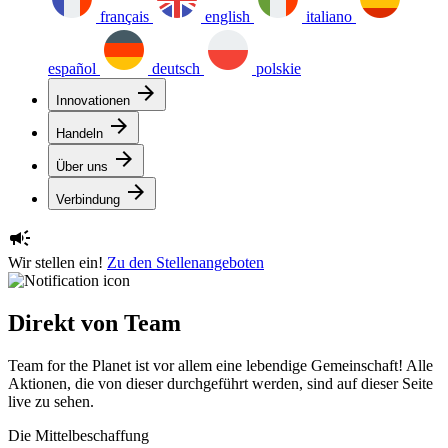
français
english
italiano
español
deutsch
polskie
arrow_forward
Innovationen
arrow_forward
Handeln
arrow_forward
Über uns
arrow_forward
Verbindung
campaign
Wir stellen ein!
Zu den Stellenangeboten
Direkt von Team
Team for the Planet ist vor allem eine lebendige Gemeinschaft! Alle
Aktionen, die von dieser durchgeführt werden, sind auf dieser Seite
live zu sehen.
Die Mittelbeschaffung