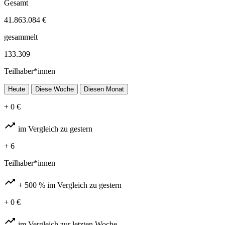
Gesamt
41.863.084 €
gesammelt
133.309
Teilhaber*innen
Heute
Diese Woche
Diesen Monat
+ 0 €
trending_up
im Vergleich zu gestern
+ 6
Teilhaber*innen
trending_up
+ 500 %
im Vergleich zu gestern
+ 0 €
trending_up
im Vergleich zur letzten Woche