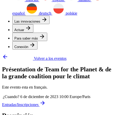
español
deutsch
polskie
arrow_forward
Las innovaciones
arrow_forward
Actuar
arrow_forward
Para saber más
arrow_forward
Conexión
arrow_backward
Volver a los eventos
Présentation de Team for the Planet & de
la grande coalition pour le climat
Este evento esta en français.
¿Cuando?
6 de diciembre de 2023 10:00 Europe/Paris
arrow_forward
Entradas/Inscripciones