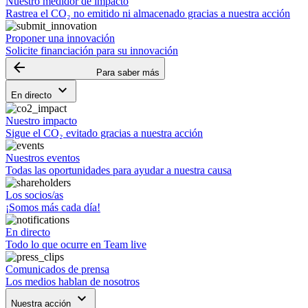
Nuestro medidor de impacto
Rastrea el CO₂ no emitido ni almacenado gracias a nuestra acción
Proponer una innovación
Solicite financiación para su innovación
arrow_backward
Para saber más
keyboard_arrow_down
En directo
Nuestro impacto
Sigue el CO₂ evitado gracias a nuestra acción
Nuestros eventos
Todas las oportunidades para ayudar a nuestra causa
Los socios/as
¡Somos más cada día!
En directo
Todo lo que ocurre en Team live
Comunicados de prensa
Los medios hablan de nosotros
keyboard_arrow_down
Nuestra acción