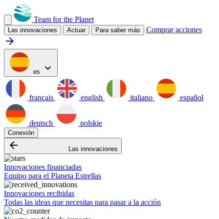
Team for the Planet
Comprar acciones
Las innovaciones
Actuar
Para saber más
arrow_forward
expand_more
es
français
english
italiano
español
deutsch
polskie
Conexión
arrow_backward
Las innovaciones
Innovaciones financiadas
Equipo para el Planeta Estrellas
Innovaciones recibidas
Todas las ideas que necesitas para pasar a la acción