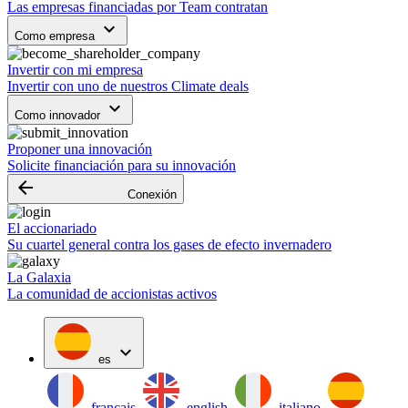
Las empresas financiadas por Team contratan
keyboard_arrow_down
Como empresa
Invertir con mi empresa
Invertir con uno de nuestros Climate deals
keyboard_arrow_down
Como innovador
Proponer una innovación
Solicite financiación para su innovación
arrow_backward
Conexión
El accionariado
Su cuartel general contra los gases de efecto invernadero
La Galaxia
La comunidad de accionistas activos
expand_more
es
français
english
italiano