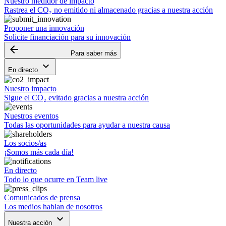
Nuestro medidor de impacto
Rastrea el CO₂ no emitido ni almacenado gracias a nuestra acción
Proponer una innovación
Solicite financiación para su innovación
arrow_backward
Para saber más
keyboard_arrow_down
En directo
Nuestro impacto
Sigue el CO₂ evitado gracias a nuestra acción
Nuestros eventos
Todas las oportunidades para ayudar a nuestra causa
Los socios/as
¡Somos más cada día!
En directo
Todo lo que ocurre en Team live
Comunicados de prensa
Los medios hablan de nosotros
keyboard_arrow_down
Nuestra acción