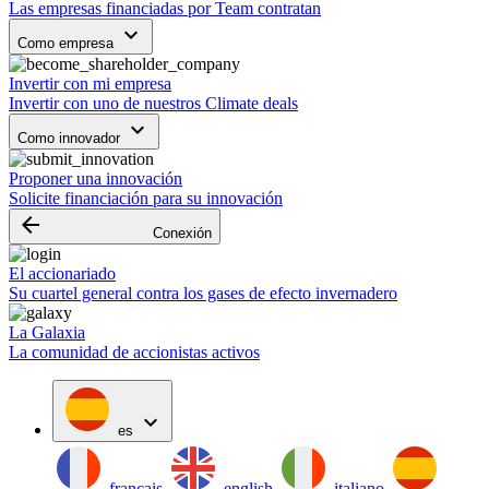
Las empresas financiadas por Team contratan
keyboard_arrow_down
Como empresa
Invertir con mi empresa
Invertir con uno de nuestros Climate deals
keyboard_arrow_down
Como innovador
Proponer una innovación
Solicite financiación para su innovación
arrow_backward
Conexión
El accionariado
Su cuartel general contra los gases de efecto invernadero
La Galaxia
La comunidad de accionistas activos
expand_more
es
français
english
italiano