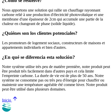
¿Cómo se resuelve?
Nous apportons une solution qui rallie un chauffage rayonnant
carbone relié à une production d'électricité photovoltaïque et une
membrane d'une épaisseur de 2cm qui accumule une partie de la
chaleur en changeant de phase (solide liquide).
¿Quiénes son los clientes potenciales?
Les promoteurs de logement sociaux, constructeurs de maisons et
appartements individuels et bien d'autres.
¿En qué se diferencia esta solución?
Notre système utilise très peu de matière première, notre produit peut
être produit très facilement dans d'autres pays et cela limite
l'empreinte carbone. La durée de vie est de plus de 50 ans. Notre
système ne consomme pas ou très peu d'énergie pour chauffer ou
maintenir une température agréable été comme hiver. Notre produit
peut être utilisé dans plusieurs domaines.
arrow_upward
Inicio