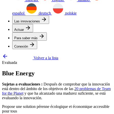
español
deutsch
polskie
arrow_forward
Las innovaciones
arrow_forward
Actuar
arrow_forward
Para saber más
arrow_forward
Conexión
arrow_backward
Volver a la lista
Evaluada
Blue Energy
Sujetas a evaluaciones :
Después de comprobar que la innovación
está dentro del ámbito de los objetivos de las
20 problemas de Team
for the Planet
y que ha alcanzado una madurez suficiente, se está
evaluando la innovación.
Propose une solution pérenne écologique et économique accessible
pour tous