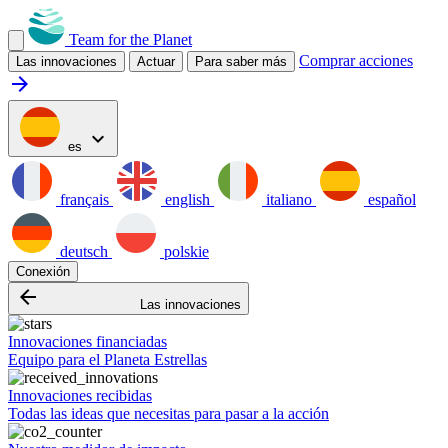
Team for the Planet
Comprar acciones
Las innovaciones
Actuar
Para saber más
arrow_forward
expand_more
es
français
english
italiano
español
deutsch
polskie
Conexión
arrow_backward
Las innovaciones
Innovaciones financiadas
Equipo para el Planeta Estrellas
Innovaciones recibidas
Todas las ideas que necesitas para pasar a la acción