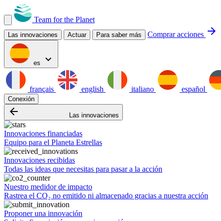
Team for the Planet
arrow_forward
Comprar acciones
Las innovaciones
Actuar
Para saber más
expand_more
es
français
english
italiano
español
Conexión
arrow_backward
Las innovaciones
Innovaciones financiadas
Equipo para el Planeta Estrellas
Innovaciones recibidas
Todas las ideas que necesitas para pasar a la acción
Nuestro medidor de impacto
Rastrea el CO₂ no emitido ni almacenado gracias a nuestra acción
Proponer una innovación