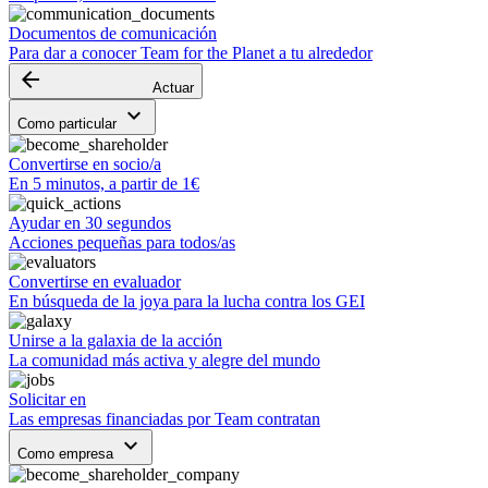
Documentos de comunicación
Para dar a conocer Team for the Planet a tu alrededor
arrow_backward
Actuar
keyboard_arrow_down
Como particular
Convertirse en socio/a
En 5 minutos, a partir de 1€
Ayudar en 30 segundos
Acciones pequeñas para todos/as
Convertirse en evaluador
En búsqueda de la joya para la lucha contra los GEI
Unirse a la galaxia de la acción
La comunidad más activa y alegre del mundo
Solicitar en
Las empresas financiadas por Team contratan
keyboard_arrow_down
Como empresa