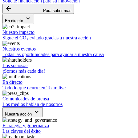
Solicite financiación para su innovación
arrow_backward
Para saber más
keyboard_arrow_down
En directo
Nuestro impacto
Sigue el CO₂ evitado gracias a nuestra acción
Nuestros eventos
Todas las oportunidades para ayudar a nuestra causa
Los socios/as
¡Somos más cada día!
En directo
Todo lo que ocurre en Team live
Comunicados de prensa
Los medios hablan de nosotros
keyboard_arrow_down
Nuestra acción
Estrategia y gobernanza
Las claves del éxito