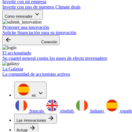
Invertir con mi empresa
Invertir con uno de nuestros Climate deals
keyboard_arrow_down
Como innovador
Proponer una innovación
Solicite financiación para su innovación
arrow_backward
Conexión
El accionariado
Su cuartel general contra los gases de efecto invernadero
La Galaxia
La comunidad de accionistas activos
expand_more
es
français
english
italiano
españ
arrow_forward
Las innovaciones
arrow_forward
Actuar