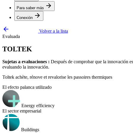
arrow_forward
Para saber más
arrow_forward
Conexión
arrow_backward
Volver a la lista
Evaluada
TOLTEK
Sujetas a evaluaciones :
Después de comprobar que la innovación está
evaluando la innovación.
Toltek achète, rénove et revalorise les passoires thermiques
El efecto palanca utilizado
Energy efficiency
El sector empresarial
Buildings