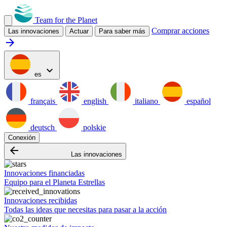
Team for the Planet
Comprar acciones
Las innovaciones
Actuar
Para saber más
arrow_forward
expand_more
es
français
english
italiano
español
deutsch
polskie
Conexión
arrow_backward
Las innovaciones
Innovaciones financiadas
Equipo para el Planeta Estrellas
Innovaciones recibidas
Todas las ideas que necesitas para pasar a la acción