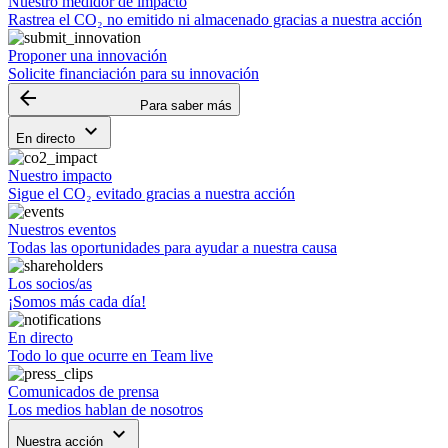
Nuestro medidor de impacto
Rastrea el CO₂ no emitido ni almacenado gracias a nuestra acción
Proponer una innovación
Solicite financiación para su innovación
arrow_backward
Para saber más
keyboard_arrow_down
En directo
Nuestro impacto
Sigue el CO₂ evitado gracias a nuestra acción
Nuestros eventos
Todas las oportunidades para ayudar a nuestra causa
Los socios/as
¡Somos más cada día!
En directo
Todo lo que ocurre en Team live
Comunicados de prensa
Los medios hablan de nosotros
keyboard_arrow_down
Nuestra acción