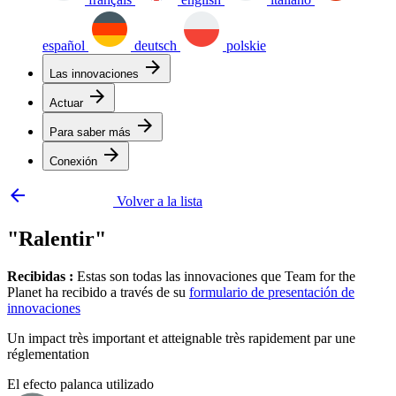
español
deutsch
polskie
arrow_forward
Las innovaciones
arrow_forward
Actuar
arrow_forward
Para saber más
arrow_forward
Conexión
arrow_backward
Volver a la lista
"Ralentir"
Recibidas :
Estas son todas las innovaciones que Team for the
Planet ha recibido a través de su
formulario de presentación de
innovaciones
Un impact très important et atteignable très rapidement par une
réglementation
El efecto palanca utilizado