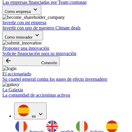
Las empresas financiadas por Team contratan
keyboard_arrow_down
Como empresa
Invertir con mi empresa
Invertir con uno de nuestros Climate deals
keyboard_arrow_down
Como innovador
Proponer una innovación
Solicite financiación para su innovación
arrow_backward
Conexión
El accionariado
Su cuartel general contra los gases de efecto invernadero
La Galaxia
La comunidad de accionistas activos
expand_more
es
français
english
italiano