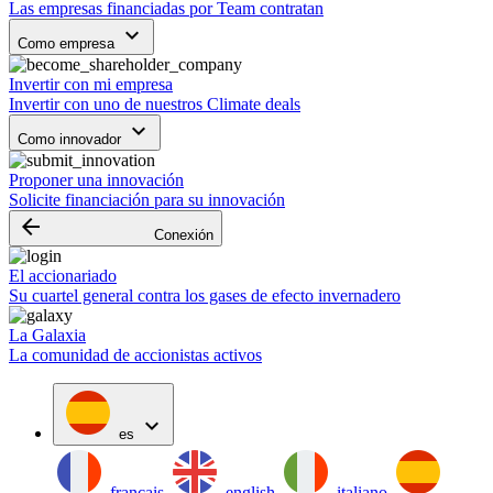
Las empresas financiadas por Team contratan
keyboard_arrow_down
Como empresa
Invertir con mi empresa
Invertir con uno de nuestros Climate deals
keyboard_arrow_down
Como innovador
Proponer una innovación
Solicite financiación para su innovación
arrow_backward
Conexión
El accionariado
Su cuartel general contra los gases de efecto invernadero
La Galaxia
La comunidad de accionistas activos
expand_more
es
français
english
italiano