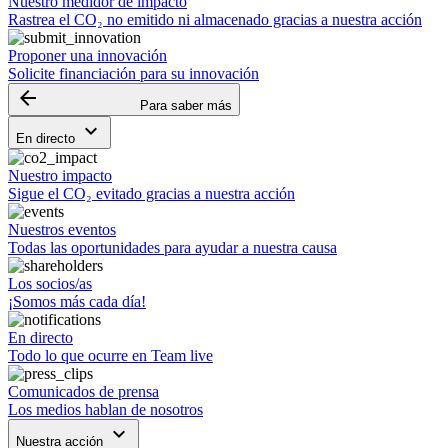
Nuestro medidor de impacto
Rastrea el CO₂ no emitido ni almacenado gracias a nuestra acción
Proponer una innovación
Solicite financiación para su innovación
arrow_backward
Para saber más
keyboard_arrow_down
En directo
Nuestro impacto
Sigue el CO₂ evitado gracias a nuestra acción
Nuestros eventos
Todas las oportunidades para ayudar a nuestra causa
Los socios/as
¡Somos más cada día!
En directo
Todo lo que ocurre en Team live
Comunicados de prensa
Los medios hablan de nosotros
keyboard_arrow_down
Nuestra acción