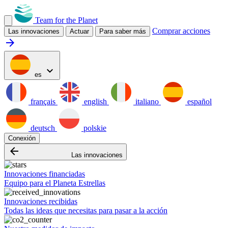
Team for the Planet
Comprar acciones
Las innovaciones
Actuar
Para saber más
arrow_forward
expand_more
es
français
english
italiano
español
deutsch
polskie
Conexión
arrow_backward
Las innovaciones
Innovaciones financiadas
Equipo para el Planeta Estrellas
Innovaciones recibidas
Todas las ideas que necesitas para pasar a la acción