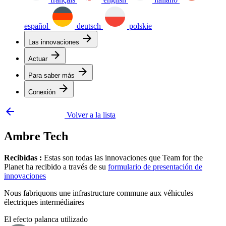
español
deutsch
polskie
arrow_forward
Las innovaciones
arrow_forward
Actuar
arrow_forward
Para saber más
arrow_forward
Conexión
arrow_backward
Volver a la lista
Ambre Tech
Recibidas :
Estas son todas las innovaciones que Team for the
Planet ha recibido a través de su
formulario de presentación de
innovaciones
Nous fabriquons une infrastructure commune aux véhicules
électriques intermédiaires
El efecto palanca utilizado