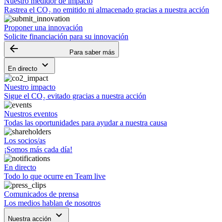
Nuestro medidor de impacto
Rastrea el CO₂ no emitido ni almacenado gracias a nuestra acción
Proponer una innovación
Solicite financiación para su innovación
arrow_backward
Para saber más
keyboard_arrow_down
En directo
Nuestro impacto
Sigue el CO₂ evitado gracias a nuestra acción
Nuestros eventos
Todas las oportunidades para ayudar a nuestra causa
Los socios/as
¡Somos más cada día!
En directo
Todo lo que ocurre en Team live
Comunicados de prensa
Los medios hablan de nosotros
keyboard_arrow_down
Nuestra acción