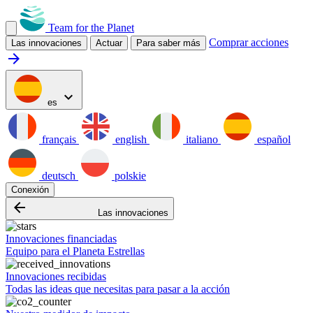
Team for the Planet
Comprar acciones
Las innovaciones
Actuar
Para saber más
arrow_forward
expand_more
es
français
english
italiano
español
deutsch
polskie
Conexión
arrow_backward
Las innovaciones
Innovaciones financiadas
Equipo para el Planeta Estrellas
Innovaciones recibidas
Todas las ideas que necesitas para pasar a la acción