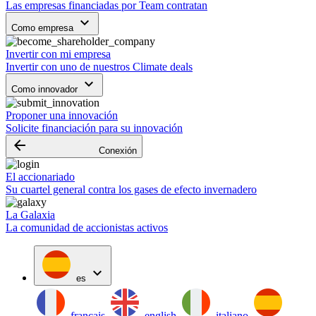
Las empresas financiadas por Team contratan
keyboard_arrow_down
Como empresa
Invertir con mi empresa
Invertir con uno de nuestros Climate deals
keyboard_arrow_down
Como innovador
Proponer una innovación
Solicite financiación para su innovación
arrow_backward
Conexión
El accionariado
Su cuartel general contra los gases de efecto invernadero
La Galaxia
La comunidad de accionistas activos
expand_more
es
français
english
italiano