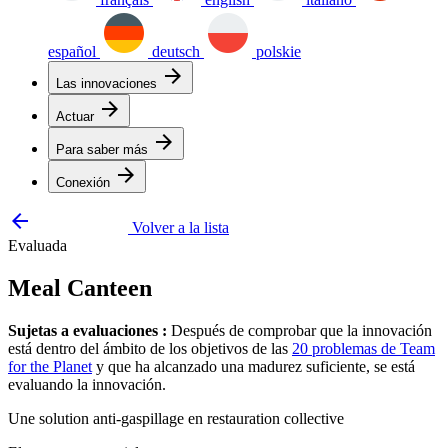
español
deutsch
polskie
arrow_forward
Las innovaciones
arrow_forward
Actuar
arrow_forward
Para saber más
arrow_forward
Conexión
arrow_backward
Volver a la lista
Evaluada
Meal Canteen
Sujetas a evaluaciones :
Después de comprobar que la innovación
está dentro del ámbito de los objetivos de las
20 problemas de Team
for the Planet
y que ha alcanzado una madurez suficiente, se está
evaluando la innovación.
Une solution anti-gaspillage en restauration collective