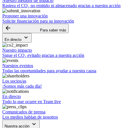
Nuestro medidor de impacto
Rastrea el CO₂ no emitido ni almacenado gracias a nuestra acción
Proponer una innovación
Solicite financiación para su innovación
arrow_backward
Para saber más
keyboard_arrow_down
En directo
Nuestro impacto
Sigue el CO₂ evitado gracias a nuestra acción
Nuestros eventos
Todas las oportunidades para ayudar a nuestra causa
Los socios/as
¡Somos más cada día!
En directo
Todo lo que ocurre en Team live
Comunicados de prensa
Los medios hablan de nosotros
keyboard_arrow_down
Nuestra acción