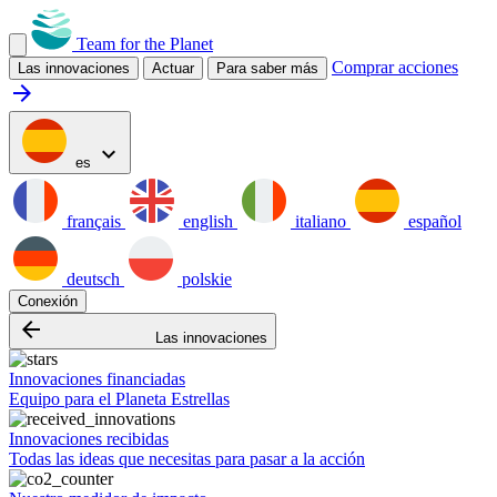
Team for the Planet
Comprar acciones
Las innovaciones
Actuar
Para saber más
arrow_forward
expand_more
es
français
english
italiano
español
deutsch
polskie
Conexión
arrow_backward
Las innovaciones
Innovaciones financiadas
Equipo para el Planeta Estrellas
Innovaciones recibidas
Todas las ideas que necesitas para pasar a la acción