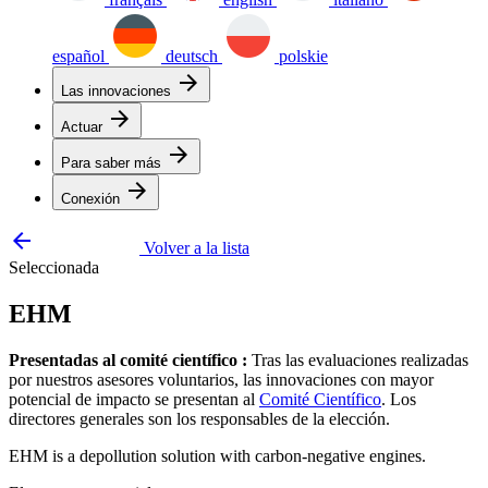
español
deutsch
polskie
arrow_forward
Las innovaciones
arrow_forward
Actuar
arrow_forward
Para saber más
arrow_forward
Conexión
arrow_backward
Volver a la lista
Seleccionada
EHM
Presentadas al comité científico :
Tras las evaluaciones realizadas
por nuestros asesores voluntarios, las innovaciones con mayor
potencial de impacto se presentan al
Comité Científico
. Los
directores generales son los responsables de la elección.
EHM is a depollution solution with carbon-negative engines.