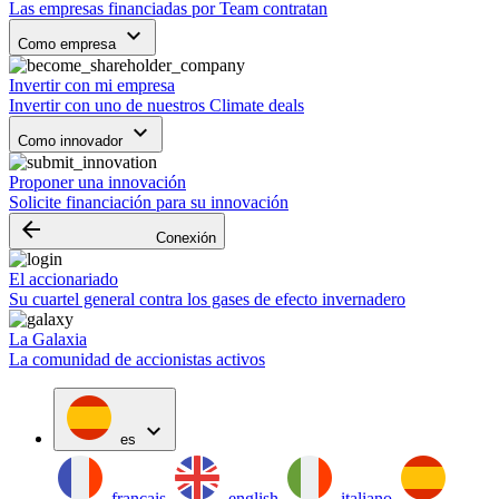
Las empresas financiadas por Team contratan
keyboard_arrow_down
Como empresa
Invertir con mi empresa
Invertir con uno de nuestros Climate deals
keyboard_arrow_down
Como innovador
Proponer una innovación
Solicite financiación para su innovación
arrow_backward
Conexión
El accionariado
Su cuartel general contra los gases de efecto invernadero
La Galaxia
La comunidad de accionistas activos
expand_more
es
français
english
italiano