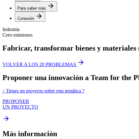
arrow_forward
Para saber más
arrow_forward
Conexión
Industria
Cero emisiones
Fabricar, transformar bienes y materiales s
arrow_forward
VOLVER A LOS 20 PROBLEMAS
Proponer una innovación a Team for the P
¿ Tienes un proyecto sobre esta temática ?
PROPONER
UN PROYECTO
arrow_forward
Más información