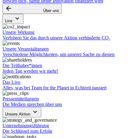
Bewirb dich, damit deine Innovation finanziert wird
arrow_backward
Über uns
keyboard_arrow_down
Live
Unsere Wirkung
Verfolgen Sie das durch unsere Aktion verhinderte CO₂
Unsere Veranstaltungen
Verschiedene Möglichkeiten, um unserer Sache zu dienen
Die Teilhaber*innen
Jeden Tag werden wir mehr!
Das Live
Alles, was bei Team for the Planet in Echtzeit passiert
Pressemitteilungen
Die Medien sprechen über uns
keyboard_arrow_down
Unsere Aktion
Unternehmungsführung
Die Schlüssel zum Erfolg