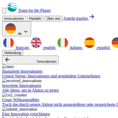
Team for the Planet
arrow_forward
Anteile kaufen
Innovationen
Handeln
Über uns
expand_more
de
français
english
italiano
español
Verbindung
arrow_backward
Innovationen
finanzierte Innovationen
Unsere Sterne: Innovationen und gegründete Unternehmen
bewertete Innovationen
Alle Ideen, um in Aktion zu treten
Unser Wirkungszähler
Track das durch unsere Aktion nicht ausgestoßene oder gespeicherte
Eine Innovation vorschlagen