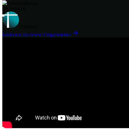
Energieeffizienz
Die Branche
Gebäude
arrow_forward
Entdecken Sie unsere Tätigkeitsfelder