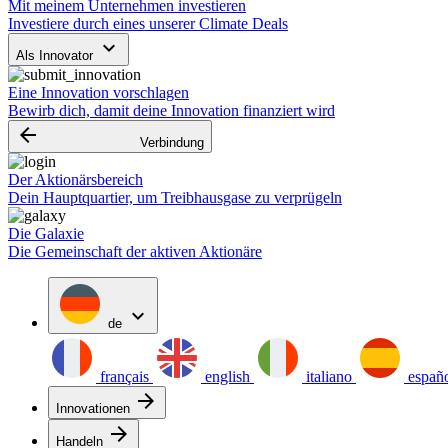
Mit meinem Unternehmen investieren
Investiere durch eines unserer Climate Deals
keyboard_arrow_down
Als Innovator
Eine Innovation vorschlagen
Bewirb dich, damit deine Innovation finanziert wird
arrow_backward
Verbindung
Der Aktionärsbereich
Dein Hauptquartier, um Treibhausgase zu verprügeln
Die Galaxie
Die Gemeinschaft der aktiven Aktionäre
expand_more
de
français
english
italiano
españ
arrow_forward
Innovationen
arrow_forward
Handeln