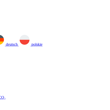
deutsch
polskie
 CO₂