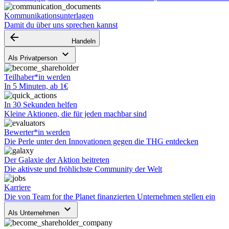
Kommunikationsunterlagen
Damit du über uns sprechen kannst
arrow_backward
Handeln
keyboard_arrow_down
Als Privatperson
Teilhaber*in werden
In 5 Minuten, ab 1€
In 30 Sekunden helfen
Kleine Aktionen, die für jeden machbar sind
Bewerter*in werden
Die Perle unter den Innovationen gegen die THG entdecken
Der Galaxie der Aktion beitreten
Die aktivste und fröhlichste Community der Welt
Karriere
Die von Team for the Planet finanzierten Unternehmen stellen ein
keyboard_arrow_down
Als Unternehmen