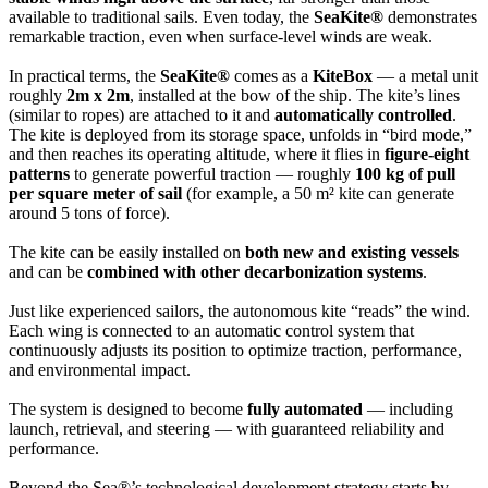
available to traditional sails. Even today, the
SeaKite®
demonstrates
remarkable traction, even when surface-level winds are weak.
In practical terms, the
SeaKite®
comes as a
KiteBox
— a metal unit
roughly
2m x 2m
, installed at the bow of the ship. The kite’s lines
(similar to ropes) are attached to it and
automatically controlled
.
The kite is deployed from its storage space, unfolds in “bird mode,”
and then reaches its operating altitude, where it flies in
figure-eight
patterns
to generate powerful traction — roughly
100 kg of pull
per square meter of sail
(for example, a 50 m² kite can generate
around 5 tons of force).
The kite can be easily installed on
both new and existing vessels
and can be
combined with other decarbonization systems
.
Just like experienced sailors, the autonomous kite “reads” the wind.
Each wing is connected to an automatic control system that
continuously adjusts its position to optimize traction, performance,
and environmental impact.
The system is designed to become
fully automated
— including
launch, retrieval, and steering — with guaranteed reliability and
performance.
Beyond the Sea®’s technological development strategy starts by