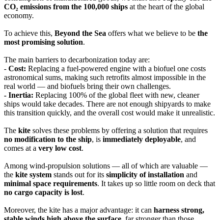
CO₂ emissions from the 100,000 ships
at the heart of the global
economy.
To achieve this,
Beyond the Sea
offers what we believe to be
the
most promising solution
.
The main barriers to decarbonization today are:
-
Cost:
Replacing a fuel-powered engine with a biofuel one costs
astronomical sums, making such retrofits almost impossible in the
real world — and biofuels bring their own challenges.
- Inertia:
Replacing 100% of the global fleet with new, cleaner
ships would take decades. There are not enough shipyards to make
this transition quickly, and the overall cost would make it unrealistic.
The
kite
solves these problems by offering a solution that requires
no modification to the ship
, is
immediately deployable
, and
comes at a
very low cost
.
Among wind-propulsion solutions — all of which are valuable —
the
kite system
stands out for its
simplicity of installation
and
minimal space requirements
. It takes up so little room on deck that
no cargo capacity is lost
.
Moreover, the kite has a major advantage: it can
harness strong,
stable winds high above the surface
, far stronger than those