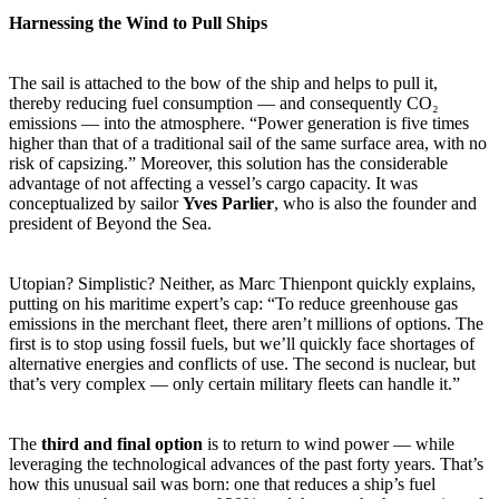
Harnessing the Wind to Pull Ships
The sail is attached to the bow of the ship and helps to pull it,
thereby reducing fuel consumption — and consequently CO₂
emissions — into the atmosphere. “Power generation is five times
higher than that of a traditional sail of the same surface area, with no
risk of capsizing.” Moreover, this solution has the considerable
advantage of not affecting a vessel’s cargo capacity. It was
conceptualized by sailor
Yves Parlier
, who is also the founder and
president of Beyond the Sea.
Utopian? Simplistic? Neither, as Marc Thienpont quickly explains,
putting on his maritime expert’s cap: “To reduce greenhouse gas
emissions in the merchant fleet, there aren’t millions of options. The
first is to stop using fossil fuels, but we’ll quickly face shortages of
alternative energies and conflicts of use. The second is nuclear, but
that’s very complex — only certain military fleets can handle it.”
The
third and final option
is to return to wind power — while
leveraging the technological advances of the past forty years. That’s
how this unusual sail was born: one that reduces a ship’s fuel