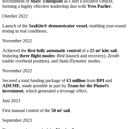
Recruitment of
Marc Thienpont
as Chief Executive Officer,
forming a highly effective leadership duo with
Yves Parlier
.
Oktober 2022
Launch of the
SeaKite® demonstrator vessel
, enabling year-round
testing in real conditions.
November 2022
Achieved the
first fully automatic control
of a
25 m² kite sail
,
featuring
three flight modes
:
Bird
(launch and recovery),
Zenith
(stable overhead position), and
Static/Dynamic
modes.
November 2022
Secured a total funding package of
€3 million
from
BPI
and
ADEME
, made possible in part by
Team for the Planet’s
investment
, which generated a leverage effect.
Juni 2023
First manual control of the
50 m² sail
.
September 2023