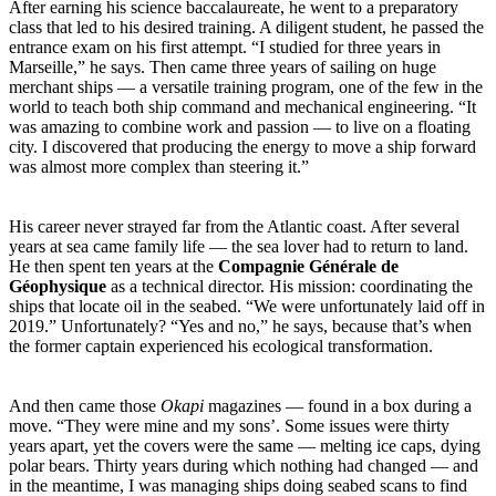
After earning his science baccalaureate, he went to a preparatory
class that led to his desired training. A diligent student, he passed the
entrance exam on his first attempt. “I studied for three years in
Marseille,” he says. Then came three years of sailing on huge
merchant ships — a versatile training program, one of the few in the
world to teach both ship command and mechanical engineering. “It
was amazing to combine work and passion — to live on a floating
city. I discovered that producing the energy to move a ship forward
was almost more complex than steering it.”
His career never strayed far from the Atlantic coast. After several
years at sea came family life — the sea lover had to return to land.
He then spent ten years at the
Compagnie Générale de
Géophysique
as a technical director. His mission: coordinating the
ships that locate oil in the seabed. “We were unfortunately laid off in
2019.” Unfortunately? “Yes and no,” he says, because that’s when
the former captain experienced his ecological transformation.
And then came those
Okapi
magazines — found in a box during a
move. “They were mine and my sons’. Some issues were thirty
years apart, yet the covers were the same — melting ice caps, dying
polar bears. Thirty years during which nothing had changed — and
in the meantime, I was managing ships doing seabed scans to find