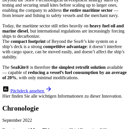
testing and securing small kites before scaling up to larger ones,
enabling the company to address
the entire maritime sector
—
from leisure and fishing to safety vessels and the merchant navy.
Today, the maritime sector still relies heavily on
heavy fuel oil and
marine diesel
, but international regulations are increasingly forcing
ships to decarbonize.
The
compact footprint
of Beyond the Sea®’s kite system on a
ship’s deck is a strong
competitive advantage
: it doesn’t interfere
with cargo space, can be moved easily, and doesn’t affect the ship’s
stability.
The
SeaKite®
is therefore
the simplest retrofit solution
available
— capable of
reducing a vessel’s fuel consumption by an average
of 20%
, with only minimal modifications.
assessment
arrow_forward
Pitchdeck ansehen
Hier finden Sie alle wichtigen Informationen zu dieser Innovation.
Chronologie
September 2022