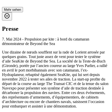
Mehr sehen
expand_circle_down
Presse
7. Mai 2024 - Propulsion par kite : à bord du catamaran
démonstrateur de Beyond the Sea
Une dizaine de nœuds soufflent sur la rade de Lorient arrosée par
quelques grains. Tout juste assez de vent pour tester le système
d’aile SeaKite de Beyond the Sea. La société de la Teste-de-Buch
(Gironde), portée par l’ancien coureur au large Yves Parlier, a rallié
en avril le port morbihannais avec son catamaran, l’ex-
Hydraplaneur, rebaptisé également SeaKite, qui lui sert depuis
novembre 2022 à tester ses ailes de traction. La start-up profite du
départ de la course au large The Transat CIC et de la tenue du salon
Navexpo pour présenter son système d’aile de traction destinée à
décarboner la propulsion des navires. Entre ces deux événements,
des représentants d’armements, d’équipementiers, de cabinets
d’architecture ou encore de chantiers navals, saisissent l’occasion
pour embarquer et assister à une démonstration.