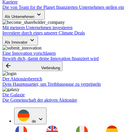
Karriere
Die von Team for the Planet finanzierten Unternehmen stellen ein
keyboard_arrow_down
Als Unternehmen
Mit meinem Unternehmen investieren
Investiere durch eines unserer Climate Deals
keyboard_arrow_down
Als Innovator
Eine Innovation vorschlagen
Bewirb dich, damit deine Innovation finanziert wird
arrow_backward
Verbindung
Der Aktionärsbereich
Dein Hauptquartier, um Treibhausgase zu verprügeln
Die Galaxie
Die Gemeinschaft der aktiven Aktionäre
expand_more
de