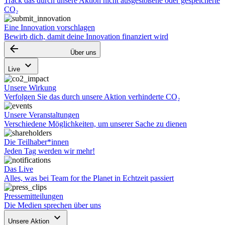
Track das durch unsere Aktion nicht ausgestoßene oder gespeicherte
CO₂
Eine Innovation vorschlagen
Bewirb dich, damit deine Innovation finanziert wird
arrow_backward
Über uns
keyboard_arrow_down
Live
Unsere Wirkung
Verfolgen Sie das durch unsere Aktion verhinderte CO₂
Unsere Veranstaltungen
Verschiedene Möglichkeiten, um unserer Sache zu dienen
Die Teilhaber*innen
Jeden Tag werden wir mehr!
Das Live
Alles, was bei Team for the Planet in Echtzeit passiert
Pressemitteilungen
Die Medien sprechen über uns
keyboard_arrow_down
Unsere Aktion