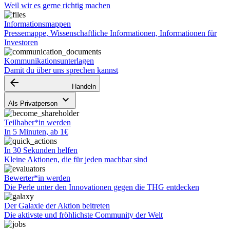
Weil wir es gerne richtig machen
Informationsmappen
Pressemappe, Wissenschaftliche Informationen, Informationen für
Investoren
Kommunikationsunterlagen
Damit du über uns sprechen kannst
arrow_backward
Handeln
keyboard_arrow_down
Als Privatperson
Teilhaber*in werden
In 5 Minuten, ab 1€
In 30 Sekunden helfen
Kleine Aktionen, die für jeden machbar sind
Bewerter*in werden
Die Perle unter den Innovationen gegen die THG entdecken
Der Galaxie der Aktion beitreten
Die aktivste und fröhlichste Community der Welt