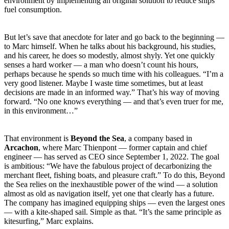
environment by implementing an original solution to reduce ships’
fuel consumption.
But let’s save that anecdote for later and go back to the beginning —
to Marc himself. When he talks about his background, his studies,
and his career, he does so modestly, almost shyly. Yet one quickly
senses a hard worker — a man who doesn’t count his hours,
perhaps because he spends so much time with his colleagues. “I’m a
very good listener. Maybe I waste time sometimes, but at least
decisions are made in an informed way.” That’s his way of moving
forward. “No one knows everything — and that’s even truer for me,
in this environment…”
That environment is
Beyond the Sea
, a company based in
Arcachon
, where Marc Thienpont — former captain and chief
engineer — has served as CEO since September 1, 2022. The goal
is ambitious: “We have the fabulous project of decarbonizing the
merchant fleet, fishing boats, and pleasure craft.” To do this, Beyond
the Sea relies on the inexhaustible power of the wind — a solution
almost as old as navigation itself, yet one that clearly has a future.
The company has imagined equipping ships — even the largest ones
— with a kite-shaped sail. Simple as that. “It’s the same principle as
kitesurfing,” Marc explains.