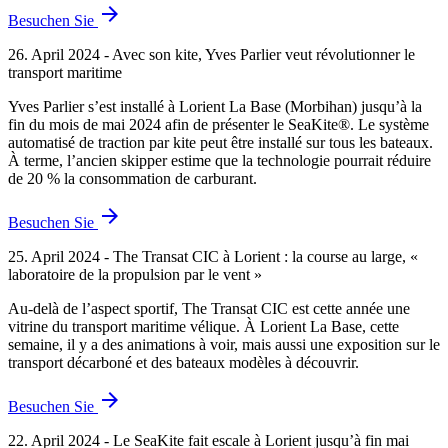
arrow_forward
Besuchen Sie
26. April 2024 - Avec son kite, Yves Parlier veut révolutionner le
transport maritime
Yves Parlier s’est installé à Lorient La Base (Morbihan) jusqu’à la
fin du mois de mai 2024 afin de présenter le SeaKite®. Le système
automatisé de traction par kite peut être installé sur tous les bateaux.
À terme, l’ancien skipper estime que la technologie pourrait réduire
de 20 % la consommation de carburant.
arrow_forward
Besuchen Sie
25. April 2024 - The Transat CIC à Lorient : la course au large, «
laboratoire de la propulsion par le vent »
Au-delà de l’aspect sportif, The Transat CIC est cette année une
vitrine du transport maritime vélique. À Lorient La Base, cette
semaine, il y a des animations à voir, mais aussi une exposition sur le
transport décarboné et des bateaux modèles à découvrir.
arrow_forward
Besuchen Sie
22. April 2024 - Le SeaKite fait escale à Lorient jusqu’à fin mai