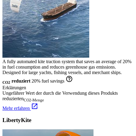
A fully automated kite traction system that saves an average of 20%
in fuel consumption and reduces greenhouse gas emissions.
Designed for large yachts, fishing vessels, and merchant ships.
help_outline
reduziert
20% fuel savings
CO2
Erklärungen
Ungefährer Wert der durch die Verwendung dieses Produkts
reduzierten
CO2-Menge
open_in_new
Mehr erfahren
LibertyKite