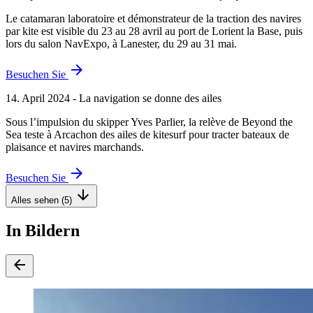
Le catamaran laboratoire et démonstrateur de la traction des navires
par kite est visible du 23 au 28 avril au port de Lorient la Base, puis
lors du salon NavExpo, à Lanester, du 29 au 31 mai.
arrow_forward
Besuchen Sie
14. April 2024 - La navigation se donne des ailes
Sous l’impulsion du skipper Yves Parlier, la relève de Beyond the
Sea teste à Arcachon des ailes de kitesurf pour tracter bateaux de
plaisance et navires marchands.
arrow_forward
Besuchen Sie
arrow_downward
Alles sehen (5)
In Bildern
arrow_back