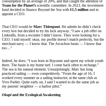
consumption by an average of 20%, and that caught the attention of
Team for the Planet’s
scientific committee. In 2023, the investment
fund decided to finance Beyond the Sea with
€1.5 million
and to
appoint a CEO.
That CEO would be
Marc Thienpont
. He admits he didn’t check
every box but decided to try his luck anyway. “I saw a job offer on
LinkedIn, from a recruiter I didn’t know. They were looking for a
CEO. I told myself: okay, my profile doesn’t match perfectly, but the
merchant navy — I know that. The Arcachon basin — I know that
too…”
Indeed, he does. “I was born in Bayonne and spent my whole youth
there. The basin is my home turf. I come back often to recharge.”
The sea is his natural element. Unsurprisingly, Marc has long
practiced sailing — even competitively. “From the age of 16, I
worked every summer as a sailing instructor, at the same club as
Yves Parlier. Quite early on, I said I wanted to do the same job as
my parents’ neighbor — a harbor pilot.”
Okapi
and the Ecological Awakening