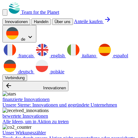
Team for the Planet
arrow_forward
Anteile kaufen
Innovationen
Handeln
Über uns
expand_more
de
français
english
italiano
español
deutsch
polskie
Verbindung
arrow_backward
Innovationen
finanzierte Innovationen
Unsere Sterne: Innovationen und gegründete Unternehmen
bewertete Innovationen
Alle Ideen, um in Aktion zu treten
Unser Wirkungszähler