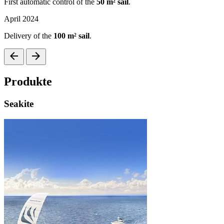
First automatic control of the
50 m² sail
.
April 2024
Delivery of the
100 m² sail
.
arrow_back
arrow_forward
Produkte
Seakite