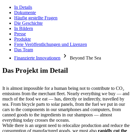
In Details
Dokumente
Häufig gestellte Fragen
Die Geschichte
In Bildern
Presse
Produkte
Freie Veröffentlichungen und Lizenzen
Das Team
chevron_right
Finanzierte Innovationen
Beyond The Sea
Das Projekt im Detail
It is almost impossible for a human being not to contribute to CO₂
emissions from the merchant fleet. Nearly everything we buy — and
much of the food we eat — has, directly or indirectly, travelled by
sea. From bicycle parts to solar panels, from the fuel we put in our
cars to the components in our smartphones and computers, from
canned goods to the ingredients in our shampoos — almost
everything today crosses the oceans.
While there is an urgent need to relocalize production and reduce the
consumption of manufactured goods, we must also
rapidly cut the