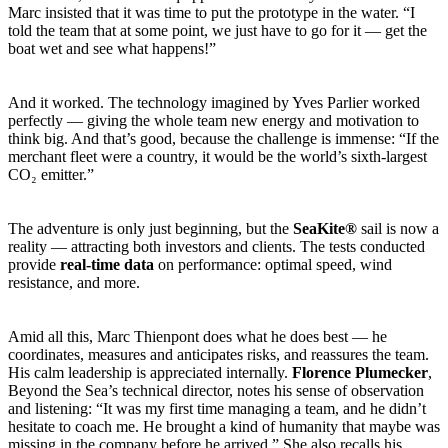
Marc insisted that it was time to put the prototype in the water. “I
told the team that at some point, we just have to go for it — get the
boat wet and see what happens!”
And it worked. The technology imagined by Yves Parlier worked
perfectly — giving the whole team new energy and motivation to
think big. And that’s good, because the challenge is immense: “If the
merchant fleet were a country, it would be the world’s sixth-largest
CO₂ emitter.”
The adventure is only just beginning, but the
SeaKite®
sail is now a
reality — attracting both investors and clients. The tests conducted
provide
real-time data
on performance: optimal speed, wind
resistance, and more.
Amid all this, Marc Thienpont does what he does best — he
coordinates, measures and anticipates risks, and reassures the team.
His calm leadership is appreciated internally.
Florence Plumecker
,
Beyond the Sea’s technical director, notes his sense of observation
and listening: “It was my first time managing a team, and he didn’t
hesitate to coach me. He brought a kind of humanity that maybe was
missing in the company before he arrived.” She also recalls his