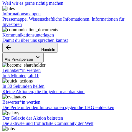
Weil wir es gerne richtig machen
Informationsmappen
Pressemappe, Wissenschaftliche Informationen, Informationen für
Investoren
Kommunikationsunterlagen
Damit du über uns sprechen kannst
arrow_backward
Handeln
keyboard_arrow_down
Als Privatperson
Teilhaber*in werden
In 5 Minuten, ab 1€
In 30 Sekunden helfen
Kleine Aktionen, die für jeden machbar sind
Bewerter*in werden
Die Perle unter den Innovationen gegen die THG entdecken
Der Galaxie der Aktion beitreten
Die aktivste und fröhlichste Community der Welt