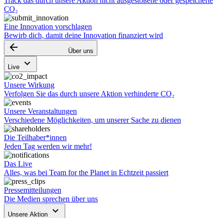
Track das durch unsere Aktion nicht ausgestoßene oder gespeicherte
CO₂
Eine Innovation vorschlagen
Bewirb dich, damit deine Innovation finanziert wird
arrow_backward
Über uns
keyboard_arrow_down
Live
Unsere Wirkung
Verfolgen Sie das durch unsere Aktion verhinderte CO₂
Unsere Veranstaltungen
Verschiedene Möglichkeiten, um unserer Sache zu dienen
Die Teilhaber*innen
Jeden Tag werden wir mehr!
Das Live
Alles, was bei Team for the Planet in Echtzeit passiert
Pressemitteilungen
Die Medien sprechen über uns
keyboard_arrow_down
Unsere Aktion