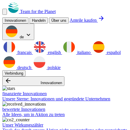
Team for the Planet
arrow_forward
Anteile kaufen
Innovationen
Handeln
Über uns
expand_more
de
français
english
italiano
español
deutsch
polskie
Verbindung
arrow_backward
Innovationen
finanzierte Innovationen
Unsere Sterne: Innovationen und gegründete Unternehmen
bewertete Innovationen
Alle Ideen, um in Aktion zu treten
Unser Wirkungszähler