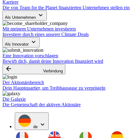
Karriere
Die von Team for the Planet finanzierten Unternehmen stellen ein
keyboard_arrow_down
Als Unternehmen
Mit meinem Unternehmen investieren
Investiere durch eines unserer Climate Deals
keyboard_arrow_down
Als Innovator
Eine Innovation vorschlagen
Bewirb dich, damit deine Innovation finanziert wird
arrow_backward
Verbindung
Der Aktionärsbereich
Dein Hauptquartier, um Treibhausgase zu verprügeln
Die Galaxie
Die Gemeinschaft der aktiven Aktionäre
expand_more
de