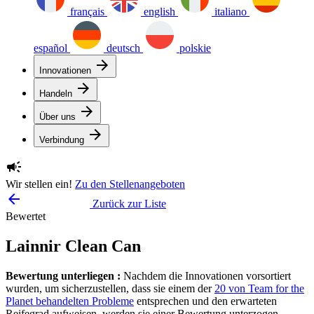
français
english
italiano
español
deutsch
polskie
arrow_forward
Innovationen
arrow_forward
Handeln
arrow_forward
Über uns
arrow_forward
Verbindung
campaign
Wir stellen ein!
Zu den Stellenangeboten
arrow_backward
Zurück zur Liste
Bewertet
Lainnir Clean Can
Bewertung unterliegen :
Nachdem die Innovationen vorsortiert
wurden, um sicherzustellen, dass sie einem der
20 von Team for the
Planet behandelten Probleme
entsprechen und den erwarteten
Reifegrad aufweisen, werden sie einer Bewertung unterzogen.