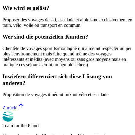
Wie wird es gelöst?
Proposer des voyages de ski, escalade et alpinisme exclusivement en
train, vélo, voile ou transport en commun
Wer sind die potenziellen Kunden?
Clientèle de voyages sportifs/montagne qui aimerait respecter un peu
plus l'environnement mais faire quand même des voyages
intéressants et inédits (avec moyens ou sans gros moyens mais en
pratique ces séjours seront un peu plus chers)
Inwiefern differenziert sich diese Lösung von
anderen?
Proposition de voyages itinérant mixant vélo et escalade
arrow_upward
Zurück
Team for the Planet