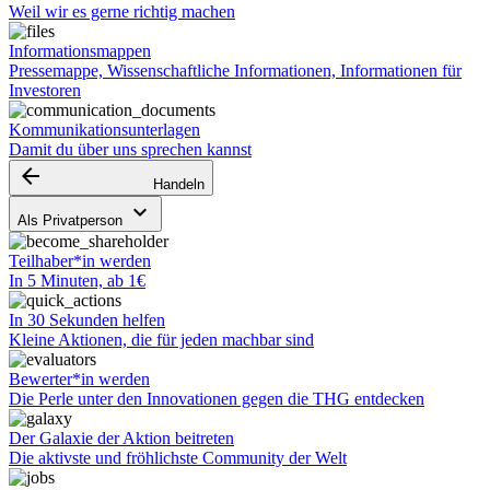
Weil wir es gerne richtig machen
Informationsmappen
Pressemappe, Wissenschaftliche Informationen, Informationen für
Investoren
Kommunikationsunterlagen
Damit du über uns sprechen kannst
arrow_backward
Handeln
keyboard_arrow_down
Als Privatperson
Teilhaber*in werden
In 5 Minuten, ab 1€
In 30 Sekunden helfen
Kleine Aktionen, die für jeden machbar sind
Bewerter*in werden
Die Perle unter den Innovationen gegen die THG entdecken
Der Galaxie der Aktion beitreten
Die aktivste und fröhlichste Community der Welt