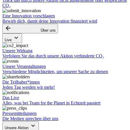
Track das durch unsere Aktion nicht ausgestoßene oder gespeicherte
CO₂
Eine Innovation vorschlagen
Bewirb dich, damit deine Innovation finanziert wird
arrow_backward
Über uns
keyboard_arrow_down
Live
Unsere Wirkung
Verfolgen Sie das durch unsere Aktion verhinderte CO₂
Unsere Veranstaltungen
Verschiedene Möglichkeiten, um unserer Sache zu dienen
Die Teilhaber*innen
Jeden Tag werden wir mehr!
Das Live
Alles, was bei Team for the Planet in Echtzeit passiert
Pressemitteilungen
Die Medien sprechen über uns
keyboard_arrow_down
Unsere Aktion