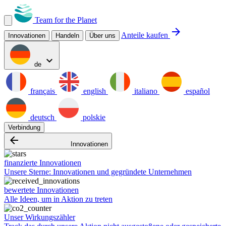
Team for the Planet
arrow_forward
Anteile kaufen
Innovationen
Handeln
Über uns
expand_more
de
français
english
italiano
español
deutsch
polskie
Verbindung
arrow_backward
Innovationen
finanzierte Innovationen
Unsere Sterne: Innovationen und gegründete Unternehmen
bewertete Innovationen
Alle Ideen, um in Aktion zu treten
Unser Wirkungszähler