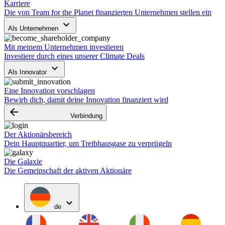
Karriere
Die von Team for the Planet finanzierten Unternehmen stellen ein
keyboard_arrow_down
Als Unternehmen
Mit meinem Unternehmen investieren
Investiere durch eines unserer Climate Deals
keyboard_arrow_down
Als Innovator
Eine Innovation vorschlagen
Bewirb dich, damit deine Innovation finanziert wird
arrow_backward
Verbindung
Der Aktionärsbereich
Dein Hauptquartier, um Treibhausgase zu verprügeln
Die Galaxie
Die Gemeinschaft der aktiven Aktionäre
expand_more
de