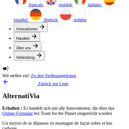
français
english
italiano
español
deutsch
polskie
arrow_forward
Innovationen
arrow_forward
Handeln
arrow_forward
Über uns
arrow_forward
Verbindung
campaign
Wir stellen ein!
Zu den Stellenangeboten
arrow_backward
Zurück zur Liste
AlternatiVia
Erhalten :
Es handelt sich um alle Innovationen, die über das
Online-Formular
bei Team for the Planet eingereicht wurden
Un moyen de se dépasser en montagne de façon sobre et bas
carbone