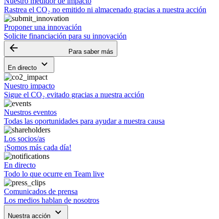
Nuestro medidor de impacto
Rastrea el CO₂ no emitido ni almacenado gracias a nuestra acción
Proponer una innovación
Solicite financiación para su innovación
arrow_backward
Para saber más
keyboard_arrow_down
En directo
Nuestro impacto
Sigue el CO₂ evitado gracias a nuestra acción
Nuestros eventos
Todas las oportunidades para ayudar a nuestra causa
Los socios/as
¡Somos más cada día!
En directo
Todo lo que ocurre en Team live
Comunicados de prensa
Los medios hablan de nosotros
keyboard_arrow_down
Nuestra acción