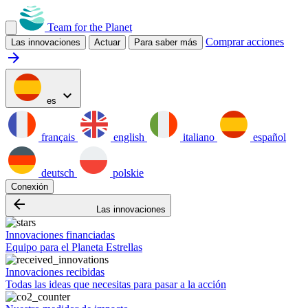
Team for the Planet
Comprar acciones
Las innovaciones
Actuar
Para saber más
arrow_forward
expand_more
es
français
english
italiano
español
deutsch
polskie
Conexión
arrow_backward
Las innovaciones
Innovaciones financiadas
Equipo para el Planeta Estrellas
Innovaciones recibidas
Todas las ideas que necesitas para pasar a la acción