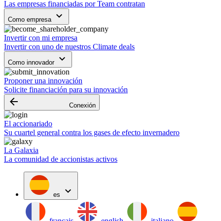
Las empresas financiadas por Team contratan
keyboard_arrow_down
Como empresa
Invertir con mi empresa
Invertir con uno de nuestros Climate deals
keyboard_arrow_down
Como innovador
Proponer una innovación
Solicite financiación para su innovación
arrow_backward
Conexión
El accionariado
Su cuartel general contra los gases de efecto invernadero
La Galaxia
La comunidad de accionistas activos
expand_more
es
français
english
italiano