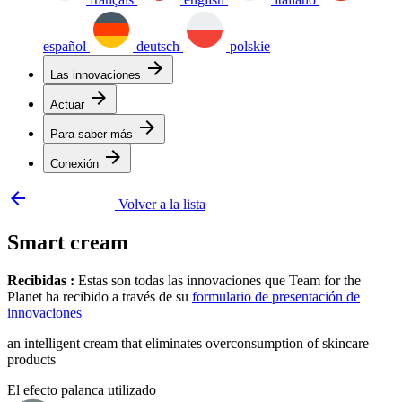
español
deutsch
polskie
arrow_forward
Las innovaciones
arrow_forward
Actuar
arrow_forward
Para saber más
arrow_forward
Conexión
arrow_backward
Volver a la lista
Smart cream
Recibidas :
Estas son todas las innovaciones que Team for the
Planet ha recibido a través de su
formulario de presentación de
innovaciones
an intelligent cream that eliminates overconsumption of skincare
products
El efecto palanca utilizado