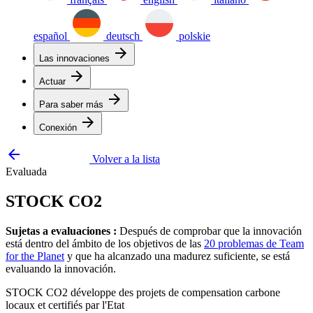
español
deutsch
polskie
arrow_forward
Las innovaciones
arrow_forward
Actuar
arrow_forward
Para saber más
arrow_forward
Conexión
arrow_backward
Volver a la lista
Evaluada
STOCK CO2
Sujetas a evaluaciones :
Después de comprobar que la innovación
está dentro del ámbito de los objetivos de las
20 problemas de Team
for the Planet
y que ha alcanzado una madurez suficiente, se está
evaluando la innovación.
STOCK CO2 développe des projets de compensation carbone
locaux et certifiés par l'Etat