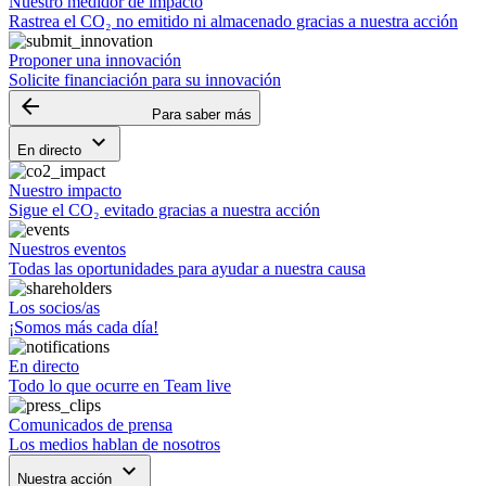
Nuestro medidor de impacto
Rastrea el CO₂ no emitido ni almacenado gracias a nuestra acción
Proponer una innovación
Solicite financiación para su innovación
arrow_backward
Para saber más
keyboard_arrow_down
En directo
Nuestro impacto
Sigue el CO₂ evitado gracias a nuestra acción
Nuestros eventos
Todas las oportunidades para ayudar a nuestra causa
Los socios/as
¡Somos más cada día!
En directo
Todo lo que ocurre en Team live
Comunicados de prensa
Los medios hablan de nosotros
keyboard_arrow_down
Nuestra acción