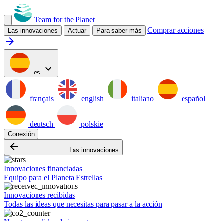
Team for the Planet
Comprar acciones
Las innovaciones
Actuar
Para saber más
arrow_forward
expand_more
es
français
english
italiano
español
deutsch
polskie
Conexión
arrow_backward
Las innovaciones
Innovaciones financiadas
Equipo para el Planeta Estrellas
Innovaciones recibidas
Todas las ideas que necesitas para pasar a la acción