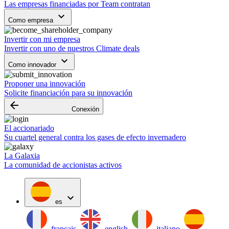
Las empresas financiadas por Team contratan
keyboard_arrow_down
Como empresa
Invertir con mi empresa
Invertir con uno de nuestros Climate deals
keyboard_arrow_down
Como innovador
Proponer una innovación
Solicite financiación para su innovación
arrow_backward
Conexión
El accionariado
Su cuartel general contra los gases de efecto invernadero
La Galaxia
La comunidad de accionistas activos
expand_more
es
français
english
italiano