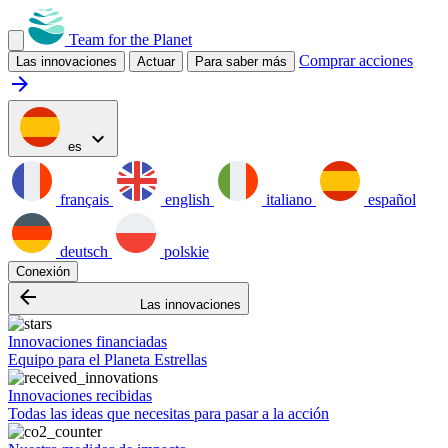
Team for the Planet
Comprar acciones
Las innovaciones
Actuar
Para saber más
arrow_forward
expand_more
es
français
english
italiano
español
deutsch
polskie
Conexión
arrow_backward
Las innovaciones
Innovaciones financiadas
Equipo para el Planeta Estrellas
Innovaciones recibidas
Todas las ideas que necesitas para pasar a la acción