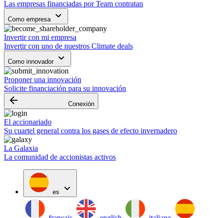
Las empresas financiadas por Team contratan
keyboard_arrow_down
Como empresa
Invertir con mi empresa
Invertir con uno de nuestros Climate deals
keyboard_arrow_down
Como innovador
Proponer una innovación
Solicite financiación para su innovación
arrow_backward
Conexión
El accionariado
Su cuartel general contra los gases de efecto invernadero
La Galaxia
La comunidad de accionistas activos
expand_more
es
français
english
italiano