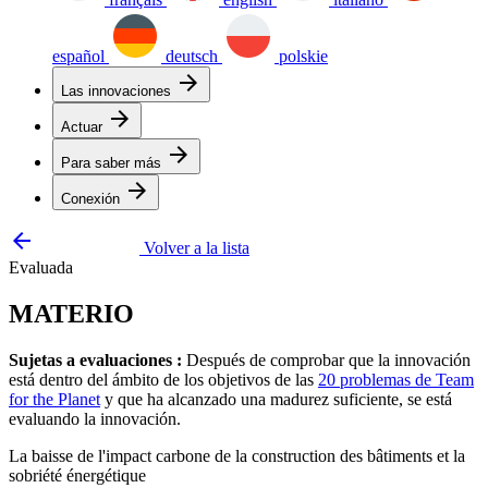
español
deutsch
polskie
arrow_forward
Las innovaciones
arrow_forward
Actuar
arrow_forward
Para saber más
arrow_forward
Conexión
arrow_backward
Volver a la lista
Evaluada
MATERIO
Sujetas a evaluaciones :
Después de comprobar que la innovación
está dentro del ámbito de los objetivos de las
20 problemas de Team
for the Planet
y que ha alcanzado una madurez suficiente, se está
evaluando la innovación.
La baisse de l'impact carbone de la construction des bâtiments et la
sobriété énergétique