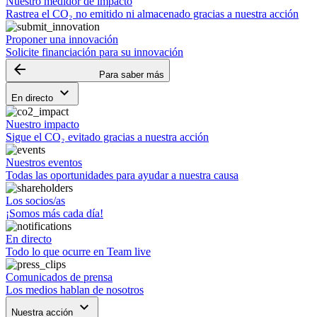
Nuestro medidor de impacto
Rastrea el CO₂ no emitido ni almacenado gracias a nuestra acción
Proponer una innovación
Solicite financiación para su innovación
arrow_backward
Para saber más
keyboard_arrow_down
En directo
Nuestro impacto
Sigue el CO₂ evitado gracias a nuestra acción
Nuestros eventos
Todas las oportunidades para ayudar a nuestra causa
Los socios/as
¡Somos más cada día!
En directo
Todo lo que ocurre en Team live
Comunicados de prensa
Los medios hablan de nosotros
keyboard_arrow_down
Nuestra acción