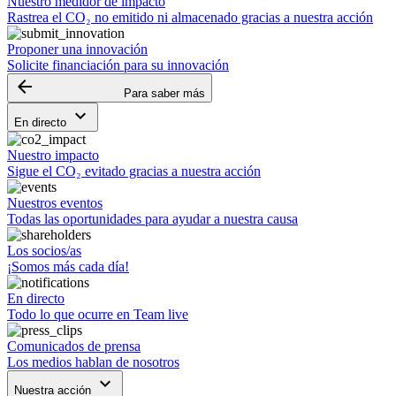
Nuestro medidor de impacto
Rastrea el CO₂ no emitido ni almacenado gracias a nuestra acción
Proponer una innovación
Solicite financiación para su innovación
arrow_backward
Para saber más
keyboard_arrow_down
En directo
Nuestro impacto
Sigue el CO₂ evitado gracias a nuestra acción
Nuestros eventos
Todas las oportunidades para ayudar a nuestra causa
Los socios/as
¡Somos más cada día!
En directo
Todo lo que ocurre en Team live
Comunicados de prensa
Los medios hablan de nosotros
keyboard_arrow_down
Nuestra acción