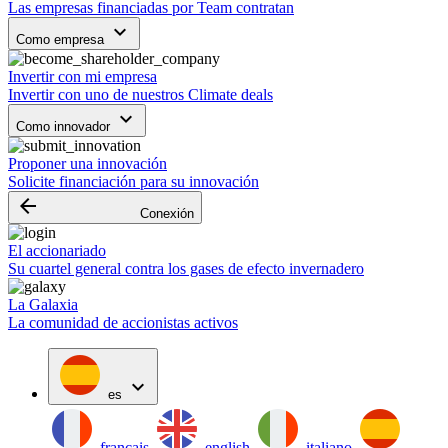
Las empresas financiadas por Team contratan
keyboard_arrow_down
Como empresa
Invertir con mi empresa
Invertir con uno de nuestros Climate deals
keyboard_arrow_down
Como innovador
Proponer una innovación
Solicite financiación para su innovación
arrow_backward
Conexión
El accionariado
Su cuartel general contra los gases de efecto invernadero
La Galaxia
La comunidad de accionistas activos
expand_more
es
français
english
italiano