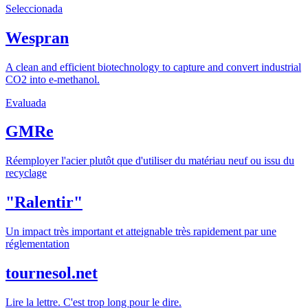
Seleccionada
Wespran
A clean and efficient biotechnology to capture and convert industrial
CO2 into e-methanol.
Evaluada
GMRe
Réemployer l'acier plutôt que d'utiliser du matériau neuf ou issu du
recyclage
"Ralentir"
Un impact très important et atteignable très rapidement par une
réglementation
tournesol.net
Lire la lettre. C'est trop long pour le dire.