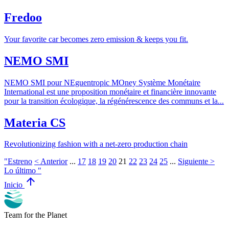
Fredoo
Your favorite car becomes zero emission & keeps you fit.
NEMO SMI
NEMO SMI pour NEguentropic MOney Système Monétaire
International est une proposition monétaire et financière innovante
pour la transition écologique, la régénérescence des communs et la...
Materia CS
Revolutionizing fashion with a net-zero production chain
"Estreno
< Anterior
...
17
18
19
20
21
22
23
24
25
...
Siguiente >
Lo último "
arrow_upward
Inicio
Team for the Planet