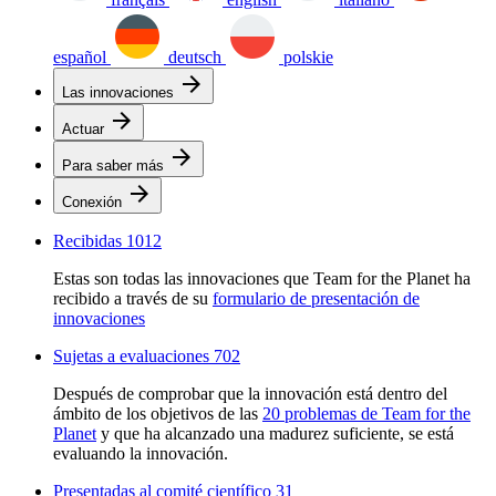
español
deutsch
polskie
arrow_forward
Las innovaciones
arrow_forward
Actuar
arrow_forward
Para saber más
arrow_forward
Conexión
Recibidas
1012
Estas son todas las innovaciones que Team for the Planet ha
recibido a través de su
formulario de presentación de
innovaciones
Sujetas a evaluaciones
702
Después de comprobar que la innovación está dentro del
ámbito de los objetivos de las
20 problemas de Team for the
Planet
y que ha alcanzado una madurez suficiente, se está
evaluando la innovación.
Presentadas al comité científico
31