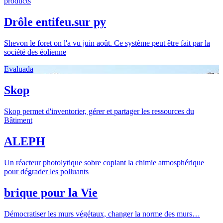
products
Drôle entifeu.sur py
Shevon le foret on l'a vu juin août. Ce système peut être fait par la
société des éolienne
Evaluada
Skop
Skop permet d'inventorier, gérer et partager les ressources du
Bâtiment
ALEPH
Un réacteur photolytique sobre copiant la chimie atmosphérique
pour dégrader les polluants
brique pour la Vie
Démocratiser les murs végétaux, changer la norme des murs…