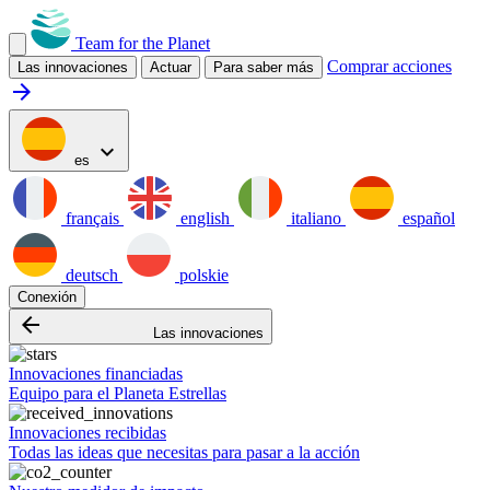
Team for the Planet
Comprar acciones
Las innovaciones
Actuar
Para saber más
arrow_forward
expand_more
es
français
english
italiano
español
deutsch
polskie
Conexión
arrow_backward
Las innovaciones
Innovaciones financiadas
Equipo para el Planeta Estrellas
Innovaciones recibidas
Todas las ideas que necesitas para pasar a la acción