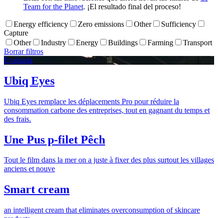
Team for the Planet
. ¡El resultado final del proceso!
Energy efficiency
Zero emissions
Other
Sufficiency
Capture
Other
Industry
Energy
Buildings
Farming
Transport
Borrar filtros
Evaluada
Ubiq Eyes
Ubiq Eyes remplace les déplacements Pro pour réduire la
consommation carbone des entreprises, tout en gagnant du temps et
des frais.
Une Pus p-filet Pêch
Tout le film dans la mer on a juste à fixer des plus surtout les villages
anciens et nouve
Smart cream
an intelligent cream that eliminates overconsumption of skincare